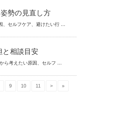
と姿勢の見直し方
因、セルフケア、避けたい行 …
担と相談目安
から考えたい原因、セルフ …
9
10
11
>
»