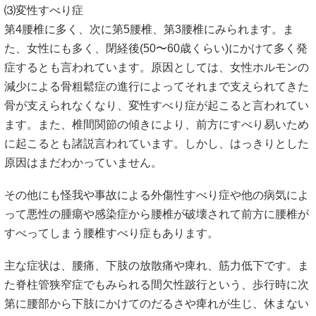
⑶変性すべり症
第4腰椎に多く、次に第5腰椎、第3腰椎にみられます。ま
た、女性にも多く、閉経後(50〜60歳くらい)にかけて多く発
症するとも言われています。原因としては、女性ホルモンの
減少による骨粗鬆症の進行によってそれまで支えられてきた
骨が支えられなくなり、変性すべり症が起こると言われてい
ます。また、椎間関節の傾きにより、前方にすべり易いため
に起こるとも諸説言われています。しかし、はっきりとした
原因はまだわかっていません。
その他にも怪我や事故による外傷性すべり症や他の病気によ
って悪性の腫瘍や感染症から腰椎が破壊されて前方に腰椎が
すべってしまう腰椎すべり症もあります。
主な症状は、腰痛、下肢の放散痛や痺れ、筋力低下です。ま
た脊柱管狭窄症でもみられる間欠性跛行という、歩行時に次
第に腰部から下肢にかけてのだるさや痺れが生じ、休まない