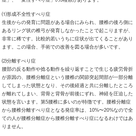
⑴形成不全性すべり症
生後からの発育に問題がある場合にみられ、腰椎の後ろ側に
あるリング状の椎弓が発育しなかったことで起こりますが、
非常に稀です。比較的若いうちに症状が出てくることがあり
ます。この場合、手術での改善を図る場合が多いです。
⑵分離すべり症
腰部の反る動作や捻る動作を繰り返すことで生じる疲労骨折
が原因の、腰椎分離症という腰椎の関節突起間部が一部分離
してしまった状態となり、その後経過と共に分離したところ
が離れてしまい、背骨と背骨が前後にずれ、神経を圧迫した
状態を言います。第5腰椎に多いのが特徴です。腰椎分離症
から腰椎分離すべり症となる発症率は、10%〜20%なので全
ての人が腰椎分離症から腰椎分離すべり症になるわけではあ
りません。